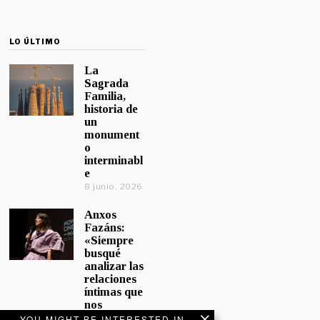
LO ÚLTIMO
La
Sagrada
Familia,
historia de
un
monument
o
interminabl
e
8 junio, 2026
Anxos
Fazáns:
«Siempre
busqué
analizar las
relaciones
íntimas que
nos
afectan»
YOU MIGHT BE INTERESTED IN