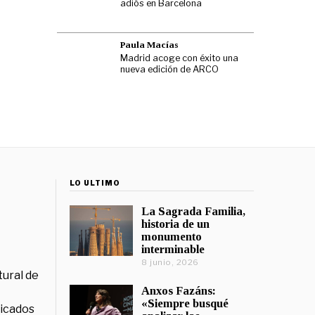
adiós en Barcelona
Paula Macías
Madrid acoge con éxito una
nueva edición de ARCO
LO ÚLTIMO
La Sagrada Familia,
historia de un
monumento
interminable
8 junio, 2026
tural de
Anxos Fazáns:
«Siempre busqué
licados