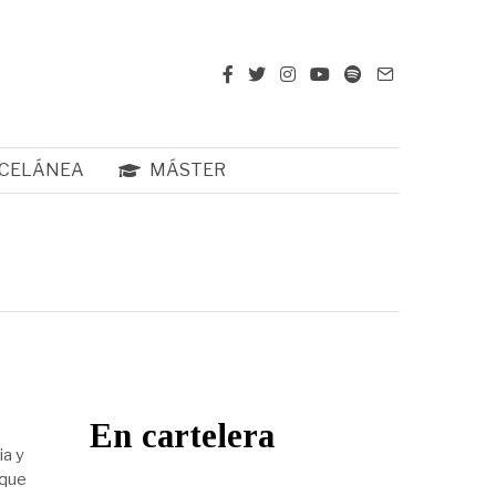
CELÁNEA
MÁSTER
En cartelera
ia y
 que