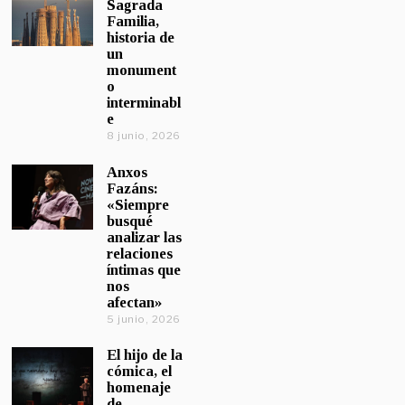
Sagrada
Familia,
historia de
un
monument
o
interminabl
e
8 junio, 2026
Anxos
Fazáns:
«Siempre
busqué
analizar las
relaciones
íntimas que
nos
afectan»
5 junio, 2026
El hijo de la
cómica, el
homenaje
de