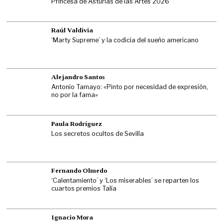
Princesa de Asturias de las Artes 2026
Raúl Valdivia
‘Marty Supreme’ y la codicia del sueño americano
Alejandro Santos
Antonio Tamayo: «Pinto por necesidad de expresión,
no por la fama»
Paula Rodríguez
Los secretos ocultos de Sevilla
Fernando Olmedo
‘Calentamiento’ y ‘Los miserables’ se reparten los
cuartos premios Talía
Ignacio Mora