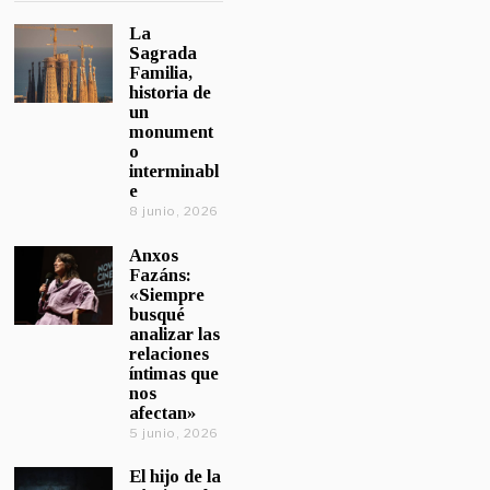
La
Sagrada
Familia,
historia de
un
monument
o
interminabl
e
8 junio, 2026
Anxos
Fazáns:
«Siempre
busqué
analizar las
relaciones
íntimas que
nos
afectan»
5 junio, 2026
El hijo de la