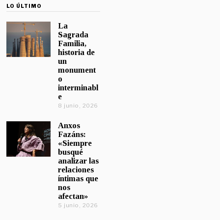
LO ÚLTIMO
La
Sagrada
Familia,
historia de
un
monument
o
interminabl
e
8 junio, 2026
Anxos
Fazáns:
«Siempre
busqué
analizar las
relaciones
íntimas que
nos
afectan»
5 junio, 2026