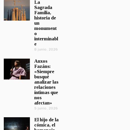
La
Sagrada
Familia,
historia de
un
monument
o
interminabl
e
8 junio, 2026
Anxos
Fazáns:
«Siempre
busqué
analizar las
relaciones
íntimas que
nos
afectan»
5 junio, 2026
El hijo de la
cómica, el