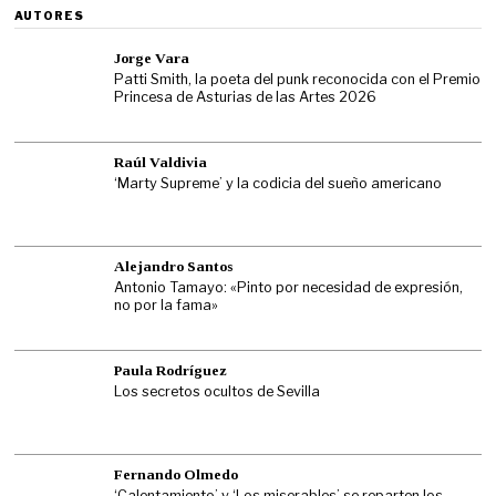
AUTORES
Jorge Vara
Patti Smith, la poeta del punk reconocida con el Premio
Princesa de Asturias de las Artes 2026
Raúl Valdivia
‘Marty Supreme’ y la codicia del sueño americano
Alejandro Santos
Antonio Tamayo: «Pinto por necesidad de expresión,
no por la fama»
Paula Rodríguez
Los secretos ocultos de Sevilla
Fernando Olmedo
‘Calentamiento’ y ‘Los miserables’ se reparten los