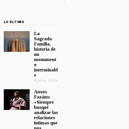
LO ÚLTIMO
La
Sagrada
Familia,
historia de
un
monument
o
interminabl
e
8 junio, 2026
Anxos
Fazáns:
«Siempre
busqué
analizar las
relaciones
íntimas que
nos