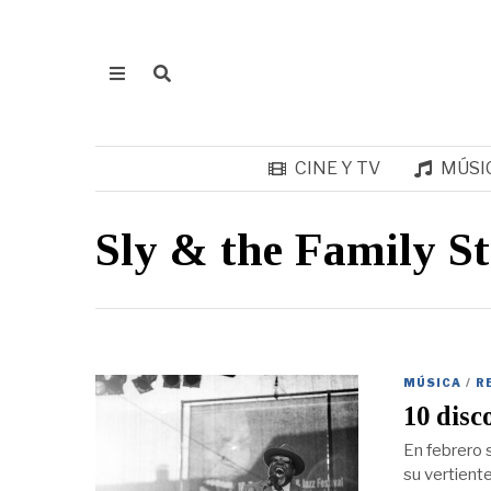
CINE Y TV
MÚSI
Sly & the Family S
MÚSICA
/
R
10 disc
En febrero 
su vertient