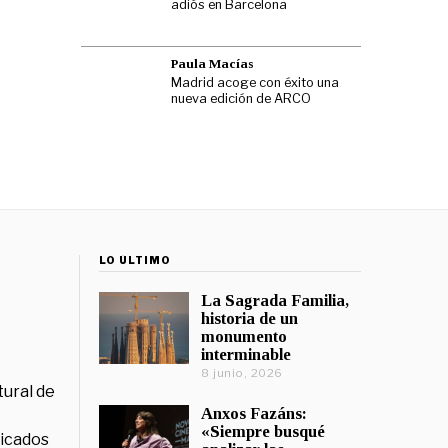
adiós en Barcelona
Paula Macías
Madrid acoge con éxito una
nueva edición de ARCO
LO ÚLTIMO
La Sagrada Familia,
historia de un
monumento
interminable
8 junio, 2026
tural de
Anxos Fazáns:
«Siempre busqué
licados