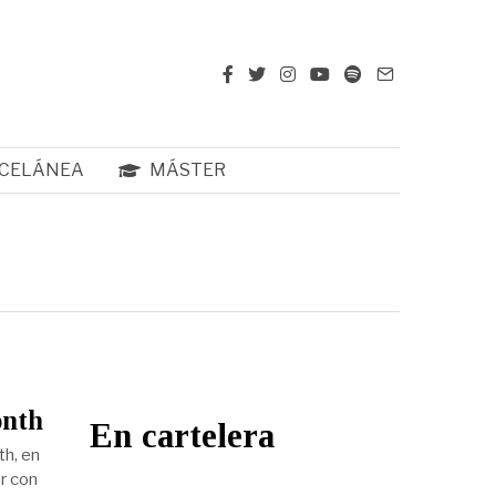
CELÁNEA
MÁSTER
onth
En cartelera
th, en
er con