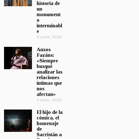
historia de
un
monument
o
interminabl
e
8 junio, 2026
Anxos
Fazáns:
«Siempre
busqué
analizar las
relaciones
íntimas que
nos
afectan»
5 junio, 2026
El hijo de la
cómica, el
homenaje
de
Sacristán a