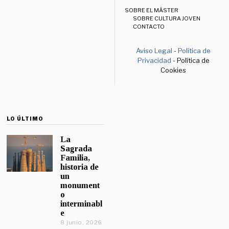
SOBRE EL MÁSTER
SOBRE CULTURA JOVEN
CONTACTO
Aviso Legal
-
Política de
Privacidad
- Política de
Cookies
LO ÚLTIMO
La
Sagrada
Familia,
historia de
un
monument
o
interminabl
e
8 junio, 2026