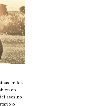
inas en los
mbién en
del asesino
ntarlo o