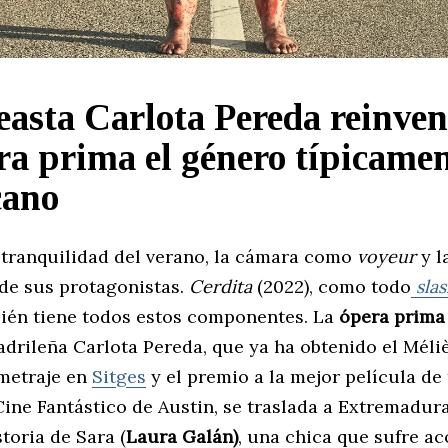
easta Carlota Pereda reinven
ra prima el género típicame
cano
a tranquilidad del verano, la cámara como
voyeur
y l
de sus protagonistas.
Cerdita
(2022), como todo
sla
bién tiene todos estos componentes. La
ópera prima
drileña Carlota Pereda, que ya ha obtenido el Méli
metraje en
Sitges
y el premio a la mejor película de 
Cine Fantástico de Austin, se traslada a Extremadur
storia de Sara (
Laura Galán)
, una chica que sufre a