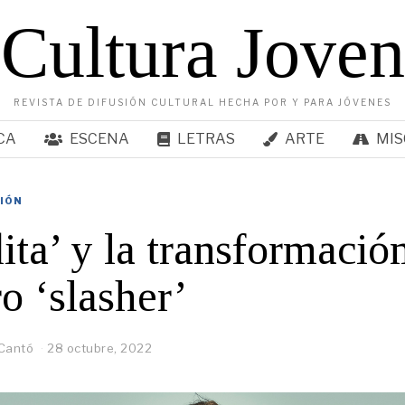
Cultura Joven
REVISTA DE DIFUSIÓN CULTURAL HECHA POR Y PARA JÓVENES
CA
ESCENA
LETRAS
ARTE
MIS
SIÓN
ita’ y la transformació
o ‘slasher’
Cantó
28 octubre, 2022