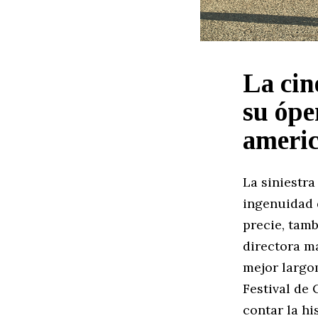
La cin
su ópe
ameri
La siniestr
ingenuidad 
precie, tam
directora ma
mejor largo
Festival de 
contar la hi