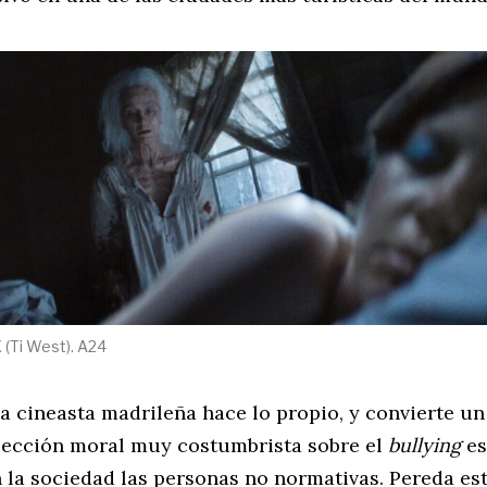
(Ti West). A24
la cineasta madrileña hace lo propio, y convierte u
lección moral muy costumbrista sobre el
bullying
es
n la sociedad las personas no normativas. Pereda es