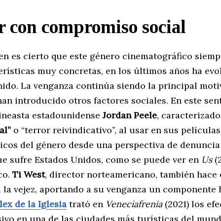
r con compromiso social
ien es cierto que este género cinematográfico siemp
erísticas muy concretas, en los últimos años ha ev
nido. La venganza continúa siendo la principal moti
an introducido otros factores sociales. En este sen
cineasta estadounidense
Jordan Peele
, caracterizado
al”
o “terror reivindicativo”, al usar en sus películas
picos del género desde una perspectiva de denuncia
ue sufre Estados Unidos, como se puede ver en
Us
(2
co.
Ti West
, director norteamericano, también hace
a la vejez, aportando a su venganza un componente
lex de la Iglesia
trató en
Veneciafrenia
(2021) los efe
ivo en una de las ciudades más turísticas del mund