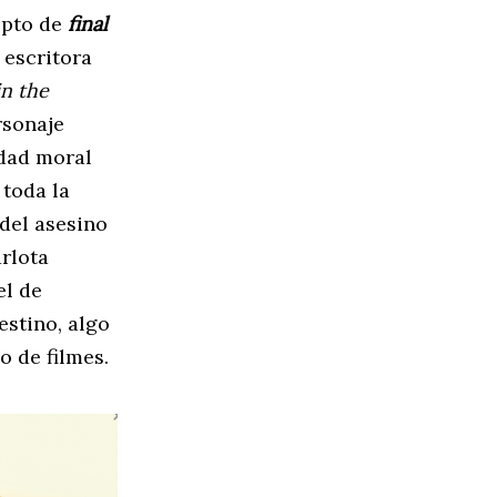
epto de
final
 escritora
n the
rsonaje
idad moral
 toda la
 del asesino
arlota
el de
estino, algo
o de filmes.