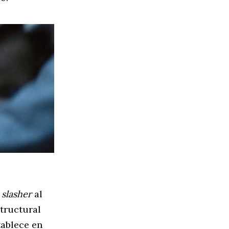
n
slasher
al
tructural
tablece en