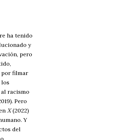
re ha tenido
olucionado y
vación, pero
tido,
 por filmar
 los
 al racismo
019). Pero
 en
X
(2022)
 humano. Y
ctos del
o.