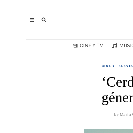
CINE Y TV
MÚSI
CINE Y TELEVI
‘Cerd
géner
by
María 