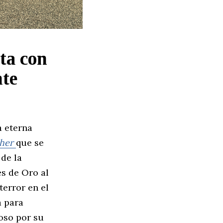
ta con
nte
a eterna
sher
que se
de la
ès de Oro al
terror en el
a para
coso por su