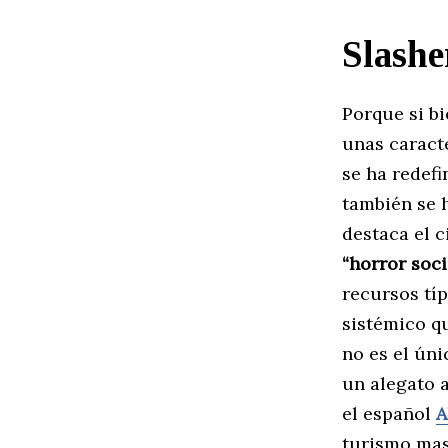
Slashe
Porque si b
unas caract
se ha redefi
también se h
destaca el 
“horror soci
recursos tí
sistémico q
no es el úni
un alegato 
el español
A
turismo mas