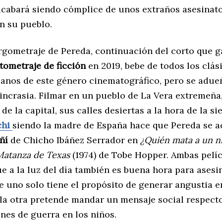
acabará siendo cómplice de unos extraños asesinat
n su pueblo.
argometraje de Pereda, continuación del corto que 
tometraje de ficción
en 2019, bebe de todos los clás
anos de este género cinematográfico, pero se adue
sincrasia. Filmar en un pueblo de La Vera extremeña
de la capital, sus calles desiertas a la hora de la si
chi
siendo la madre de España hace que Pereda se 
ñí
de Chicho Ibáñez Serrador en
¿Quién mata a un n
Matanza de Texas
(1974) de Tobe Hopper. Ambas pelí
 a la luz del día también es buena hora para asesin
 uno solo tiene el propósito de generar angustia e
 la otra pretende mandar un mensaje social respect
enes de guerra en los niños.