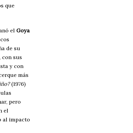
os que
ganó el
Goya
icos
ña de su
, con sus
esta y con
acerque más
iño?
(1976)
culas
ar, pero
n el
o al impacto