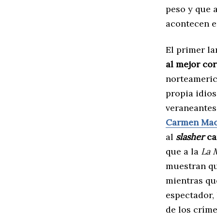
peso y que 
acontecen e
El primer l
al mejor cor
norteameric
propia idio
veraneantes 
Carmen Ma
al
slasher
ca
que a la
La 
muestran que
mientras que
espectador,
de los crím