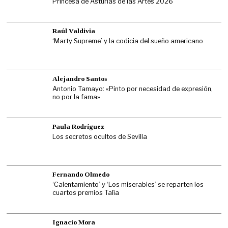
Princesa de Asturias de las Artes 2026
Raúl Valdivia
‘Marty Supreme’ y la codicia del sueño americano
Alejandro Santos
Antonio Tamayo: «Pinto por necesidad de expresión,
no por la fama»
Paula Rodríguez
Los secretos ocultos de Sevilla
Fernando Olmedo
‘Calentamiento’ y ‘Los miserables’ se reparten los
cuartos premios Talía
Ignacio Mora