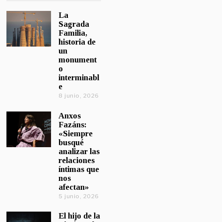
La
Sagrada
Familia,
historia de
un
monument
o
interminabl
e
8 junio, 2026
Anxos
Fazáns:
«Siempre
busqué
analizar las
relaciones
íntimas que
nos
afectan»
5 junio, 2026
El hijo de la