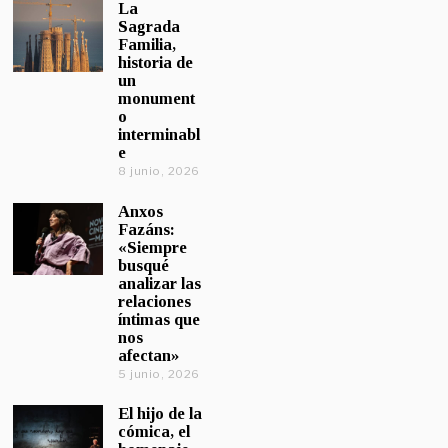
La
Sagrada
Familia,
historia de
un
monument
o
interminabl
e
8 junio, 2026
Anxos
Fazáns:
«Siempre
busqué
analizar las
relaciones
íntimas que
nos
afectan»
5 junio, 2026
El hijo de la
cómica, el