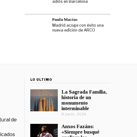
adiós en Barcelona
Paula Macías
Madrid acoge con éxito una
nueva edición de ARCO
LO ÚLTIMO
La Sagrada Familia,
historia de un
monumento
interminable
8 junio, 2026
tural de
Anxos Fazáns:
«Siempre busqué
licados