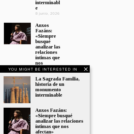
interminabl
e
8 junio, 2026
Anxos
Fazáns:
«Siempre
busqué
analizar las
relaciones
íntimas que
nos
afectan»
YOU MIGHT BE INTERESTED IN
5 junio, 2026
La Sagrada Familia,
historia de un
El hijo de la
monumento
cómica, el
interminable
homenaje
de
Sacristán a
Anxos Fazáns:
Fernán
«Siempre busqué
Gómez
analizar las relaciones
28 mayo,
íntimas que nos
2026
afectan»