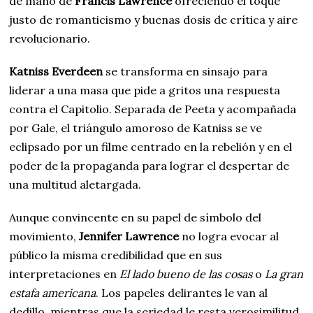
de mano de
Francis Lawrence
ofreciendo el toque
justo de romanticismo y buenas dosis de crítica y aire
revolucionario.
Katniss Everdeen
se transforma en sinsajo para
liderar a una masa que pide a gritos una respuesta
contra el Capitolio. Separada de Peeta y acompañada
por Gale, el triángulo amoroso de Katniss se ve
eclipsado por un filme centrado en la rebelión y en el
poder de la propaganda para lograr el despertar de
una multitud aletargada.
Aunque convincente en su papel de símbolo del
movimiento,
Jennifer Lawrence
no logra evocar al
público la misma credibilidad que en sus
interpretaciones en
El lado bueno de las cosas
o
La gran
estafa americana
. Los papeles delirantes le van al
dedillo, mientras que la seriedad le resta verosimilitud.