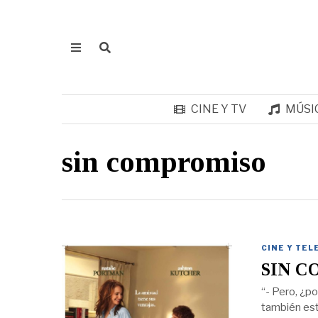
CINE Y TV
MÚSI
sin compromiso
CINE Y TEL
SIN C
“- Pero, ¿po
también est