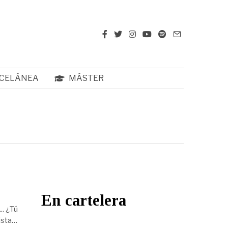
CELÁNEA
MÁSTER
En cartelera
.. ¿Tú
ista…