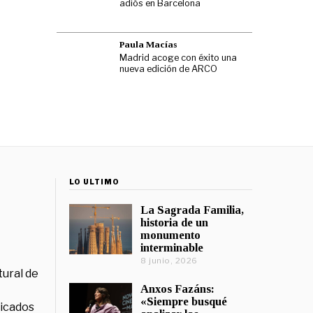
adiós en Barcelona
Paula Macías
Madrid acoge con éxito una
nueva edición de ARCO
LO ÚLTIMO
La Sagrada Familia,
historia de un
monumento
interminable
8 junio, 2026
tural de
Anxos Fazáns:
«Siempre busqué
licados