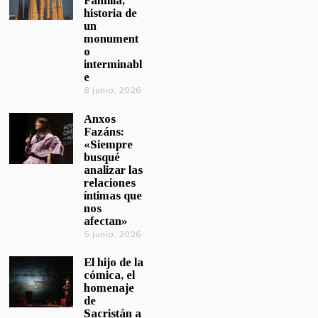
Familia,
historia de
un
monument
o
interminabl
e
8 junio, 2026
Anxos
Fazáns:
«Siempre
busqué
analizar las
relaciones
íntimas que
nos
afectan»
5 junio, 2026
El hijo de la
cómica, el
homenaje
de
Sacristán a