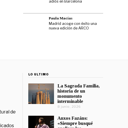
adiós en Barcelona
Paula Macías
Madrid acoge con éxito una
nueva edición de ARCO
LO ÚLTIMO
La Sagrada Familia,
historia de un
monumento
interminable
8 junio, 2026
tural de
Anxos Fazáns:
«Siempre busqué
licados