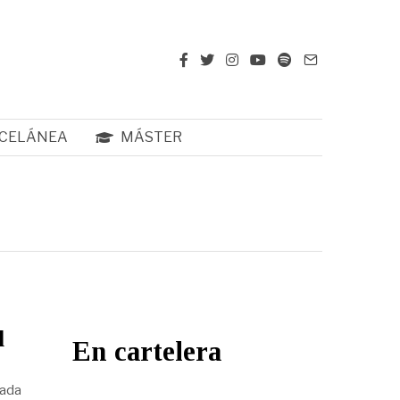
CELÁNEA
MÁSTER
l
En cartelera
rada