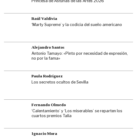
Princesa de Asturias de las Artes 2026
Raúl Valdivia
‘Marty Supreme’ y la codicia del sueño americano
Alejandro Santos
Antonio Tamayo: «Pinto por necesidad de expresión,
no por la fama»
Paula Rodríguez
Los secretos ocultos de Sevilla
Fernando Olmedo
‘Calentamiento’ y ‘Los miserables’ se reparten los
cuartos premios Talía
Ignacio Mora