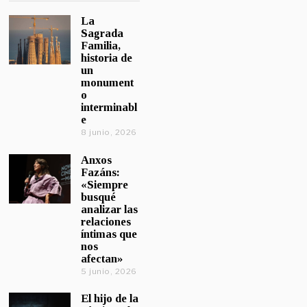
La
Sagrada
Familia,
historia de
un
monument
o
interminabl
e
8 junio, 2026
Anxos
Fazáns:
«Siempre
busqué
analizar las
relaciones
íntimas que
nos
afectan»
5 junio, 2026
El hijo de la