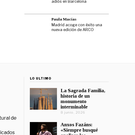
adiós en Barcelona
Paula Macías
Madrid acoge con éxito una
nueva edición de ARCO
LO ÚLTIMO
La Sagrada Familia,
historia de un
monumento
interminable
8 junio, 2026
tural de
Anxos Fazáns:
«Siempre busqué
licados