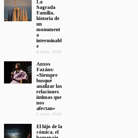
La
Sagrada
Familia,
historia de
un
monument
o
interminabl
e
8 junio, 2026
Anxos
Fazáns:
«Siempre
busqué
analizar las
relaciones
íntimas que
nos
afectan»
5 junio, 2026
El hijo de la
cómica, el
homenaje