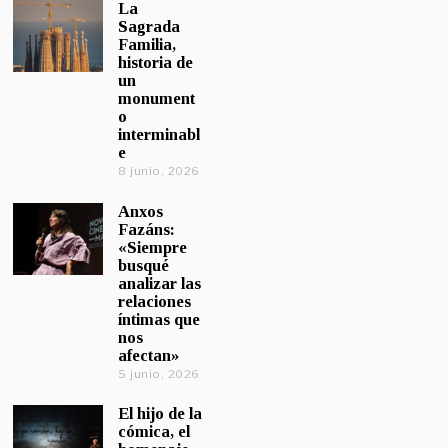
La
Sagrada
Familia,
historia de
un
monument
o
interminabl
e
8 junio, 2026
Anxos
Fazáns:
«Siempre
busqué
analizar las
relaciones
íntimas que
nos
afectan»
5 junio, 2026
El hijo de la
cómica, el