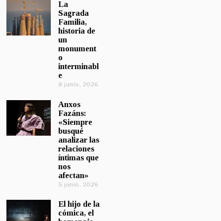
La
Sagrada
Familia,
historia de
un
monument
o
interminabl
e
8 junio, 2026
Anxos
Fazáns:
«Siempre
busqué
analizar las
relaciones
íntimas que
nos
afectan»
5 junio, 2026
El hijo de la
cómica, el