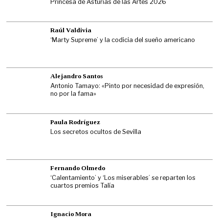
Princesa de Asturias de las Artes 2026
Raúl Valdivia
‘Marty Supreme’ y la codicia del sueño americano
Alejandro Santos
Antonio Tamayo: «Pinto por necesidad de expresión,
no por la fama»
Paula Rodríguez
Los secretos ocultos de Sevilla
Fernando Olmedo
‘Calentamiento’ y ‘Los miserables’ se reparten los
cuartos premios Talía
Ignacio Mora