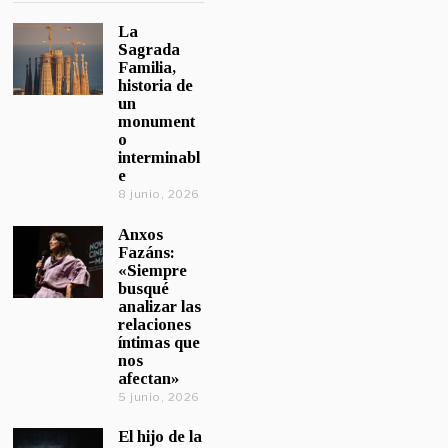
La
Sagrada
Familia,
historia de
un
monument
o
interminabl
e
8 junio, 2026
Anxos
Fazáns:
«Siempre
busqué
analizar las
relaciones
íntimas que
nos
afectan»
5 junio, 2026
El hijo de la