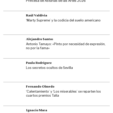
Princesa de Asturias de las Artes 2026
Raúl Valdivia
‘Marty Supreme’ y la codicia del sueño americano
Alejandro Santos
Antonio Tamayo: «Pinto por necesidad de expresión,
no por la fama»
Paula Rodríguez
Los secretos ocultos de Sevilla
Fernando Olmedo
‘Calentamiento’ y ‘Los miserables’ se reparten los
cuartos premios Talía
Ignacio Mora