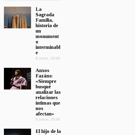
La
Sagrada
Familia,
historia de
un
monument
o
interminabl
e
8 junio, 2026
Anxos
Fazáns:
«Siempre
busqué
analizar las
relaciones
íntimas que
nos
afectan»
5 junio, 2026
El hijo de la