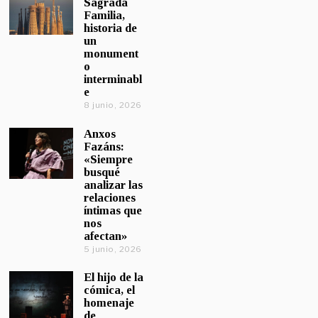
Sagrada
Familia,
historia de
un
monument
o
interminabl
e
8 junio, 2026
Anxos
Fazáns:
«Siempre
busqué
analizar las
relaciones
íntimas que
nos
afectan»
5 junio, 2026
El hijo de la
cómica, el
homenaje
de