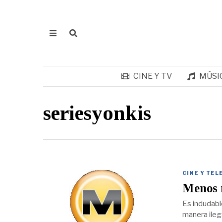
CINE Y TV
MÚSI
seriesyonkis
CINE Y TEL
Menos m
Es indudabl
manera ileg