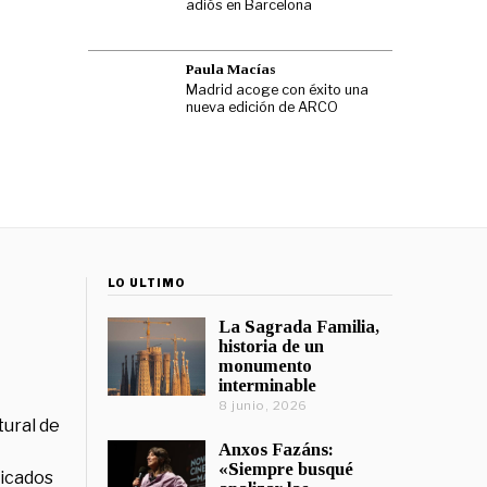
adiós en Barcelona
Paula Macías
Madrid acoge con éxito una
nueva edición de ARCO
LO ÚLTIMO
La Sagrada Familia,
historia de un
monumento
interminable
8 junio, 2026
tural de
Anxos Fazáns:
«Siempre busqué
licados