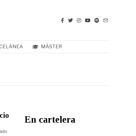
CELÁNEA
MÁSTER
cio
En cartelera
eado