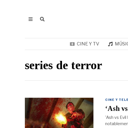
CINE Y TV
MÚSI
series de terror
CINE Y TEL
‘Ash vs
'Ash vs Evi
notablement