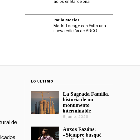
adiós en Barcelona
Paula Macías
Madrid acoge con éxito una
nueva edición de ARCO
LO ÚLTIMO
La Sagrada Familia,
historia de un
monumento
interminable
8 junio, 2026
tural de
Anxos Fazáns:
«Siempre busqué
licados