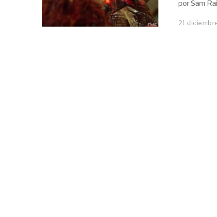
por Sam Rai
21 diciembr