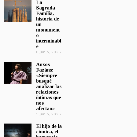
La
Sagrada
Familia,
historia de
un
monument
o
interminabl
e
8 junio, 2026
Anxos
Fazáns:
«Siempre
busqué
analizar las
relaciones
íntimas que
nos
afectan»
5 junio, 2026
El hijo de la
cómica, el