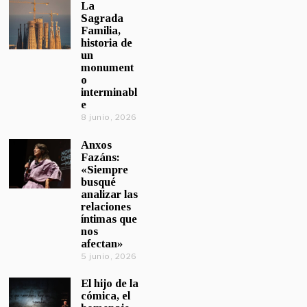
La
Sagrada
Familia,
historia de
un
monument
o
interminabl
e
8 junio, 2026
Anxos
Fazáns:
«Siempre
busqué
analizar las
relaciones
íntimas que
nos
afectan»
5 junio, 2026
El hijo de la
cómica, el