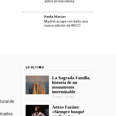
adiós en Barcelona
Paula Macías
Madrid acoge con éxito una
nueva edición de ARCO
LO ÚLTIMO
La Sagrada Familia,
historia de un
monumento
interminable
8 junio, 2026
tural de
Anxos Fazáns:
«Siempre busqué
licados