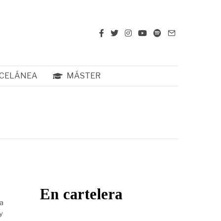
CELÁNEA
MÁSTER
En cartelera
a
y