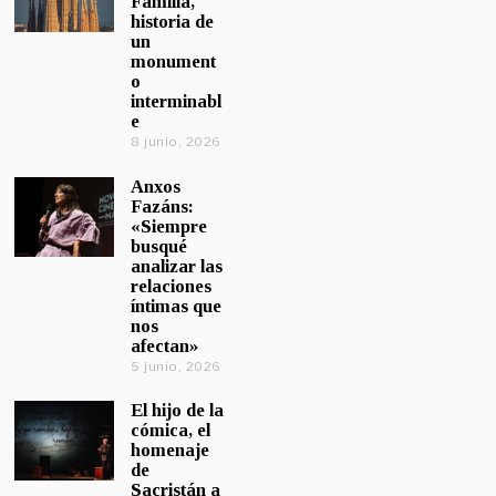
Familia,
historia de
un
monument
o
interminabl
e
8 junio, 2026
Anxos
Fazáns:
«Siempre
busqué
analizar las
relaciones
íntimas que
nos
afectan»
5 junio, 2026
El hijo de la
cómica, el
homenaje
de
Sacristán a