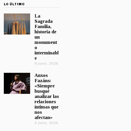
LO ÚLTIMO
La
Sagrada
Familia,
historia de
un
monument
o
interminabl
e
8 junio, 2026
Anxos
Fazáns:
«Siempre
busqué
analizar las
relaciones
íntimas que
nos
afectan»
5 junio, 2026