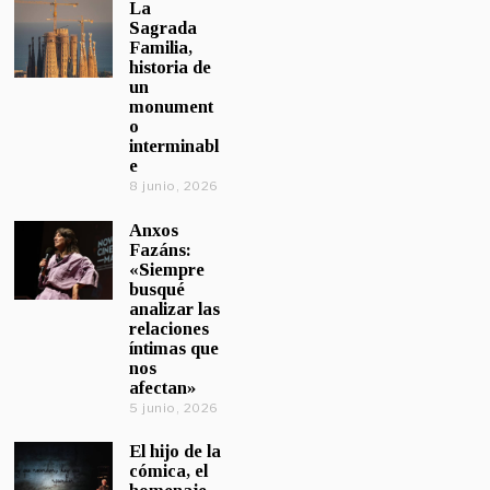
La
Sagrada
Familia,
historia de
un
monument
o
interminabl
e
8 junio, 2026
Anxos
Fazáns:
«Siempre
busqué
analizar las
relaciones
íntimas que
nos
afectan»
5 junio, 2026
El hijo de la
cómica, el