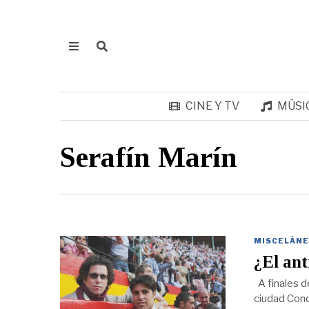
CINE Y TV
MÚSI
Serafín Marín
MISCELÁNE
¿El an
A finales de
ciudad Cond