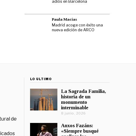
adiós en Barcelona
Paula Macías
Madrid acoge con éxito una
nueva edición de ARCO
LO ÚLTIMO
La Sagrada Familia,
historia de un
monumento
interminable
8 junio, 2026
tural de
Anxos Fazáns:
«Siempre busqué
licados