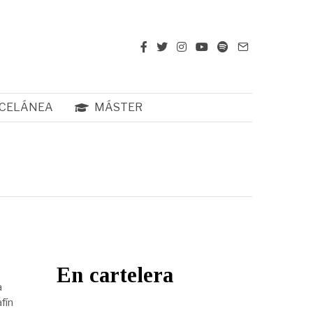
CELÁNEA
MÁSTER
En cartelera
a
fín