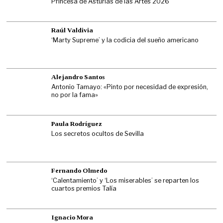
Princesa de Asturias de las Artes 2026
Raúl Valdivia
‘Marty Supreme’ y la codicia del sueño americano
Alejandro Santos
Antonio Tamayo: «Pinto por necesidad de expresión,
no por la fama»
Paula Rodríguez
Los secretos ocultos de Sevilla
Fernando Olmedo
‘Calentamiento’ y ‘Los miserables’ se reparten los
cuartos premios Talía
Ignacio Mora