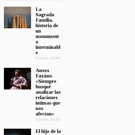
La
Sagrada
Familia,
historia de
un
monument
o
interminabl
e
8 junio, 2026
Anxos
Fazáns:
«Siempre
busqué
analizar las
relaciones
íntimas que
nos
afectan»
5 junio, 2026
El hijo de la