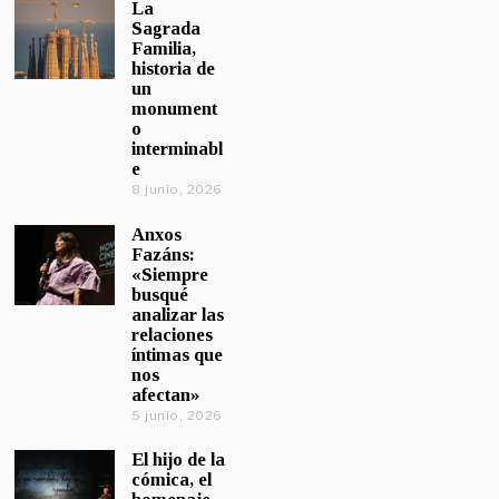
La
Sagrada
Familia,
historia de
un
monument
o
interminabl
e
8 junio, 2026
Anxos
Fazáns:
«Siempre
busqué
analizar las
relaciones
íntimas que
nos
afectan»
5 junio, 2026
El hijo de la
cómica, el