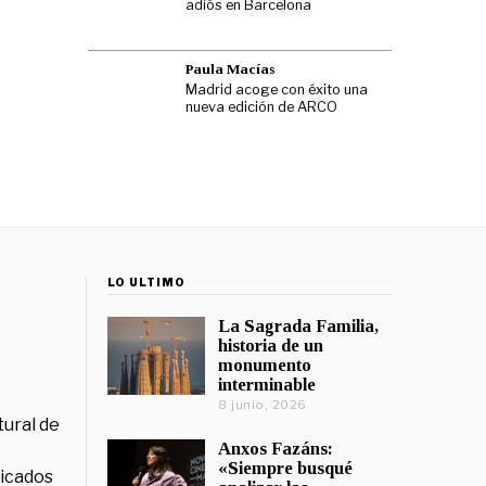
adiós en Barcelona
Paula Macías
Madrid acoge con éxito una
nueva edición de ARCO
LO ÚLTIMO
La Sagrada Familia,
historia de un
monumento
interminable
8 junio, 2026
tural de
Anxos Fazáns:
«Siempre busqué
licados