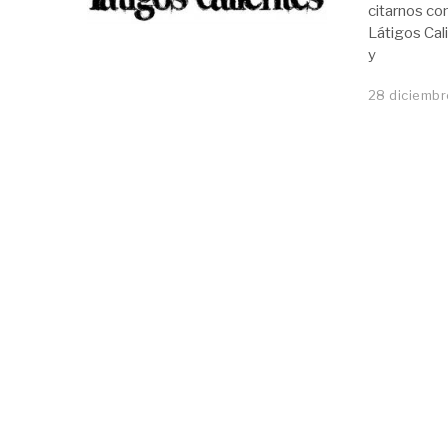
citarnos co
Látigos Cal
y
28 diciembr