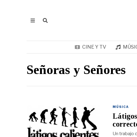
CINE Y TV
MÚSI
Señoras y Señores
MÚSICA
Látigos
correct
Un trabajo d