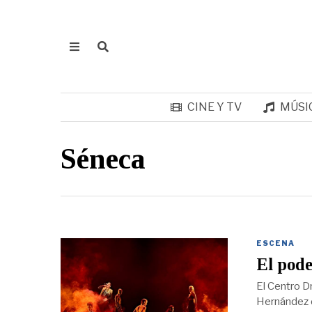
CINE Y TV
MÚSI
Séneca
ESCENA
El pode
El Centro D
Hernández de