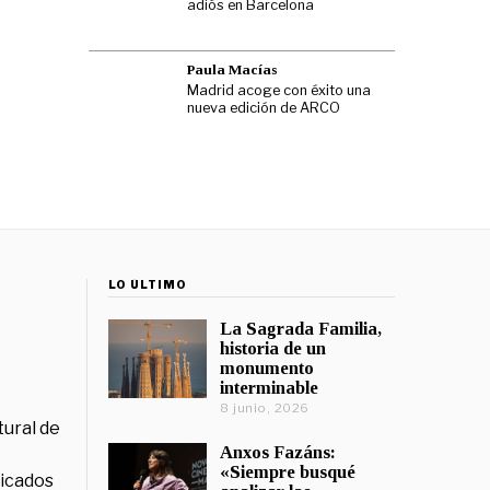
adiós en Barcelona
Paula Macías
Madrid acoge con éxito una
nueva edición de ARCO
LO ÚLTIMO
La Sagrada Familia,
historia de un
monumento
interminable
8 junio, 2026
tural de
Anxos Fazáns:
«Siempre busqué
licados