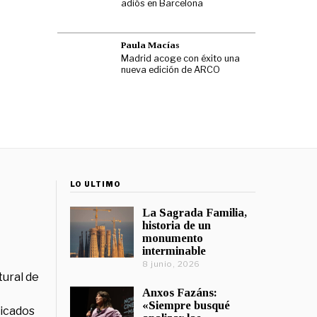
adiós en Barcelona
Paula Macías
Madrid acoge con éxito una
nueva edición de ARCO
LO ÚLTIMO
La Sagrada Familia,
historia de un
monumento
interminable
8 junio, 2026
tural de
Anxos Fazáns:
«Siempre busqué
licados