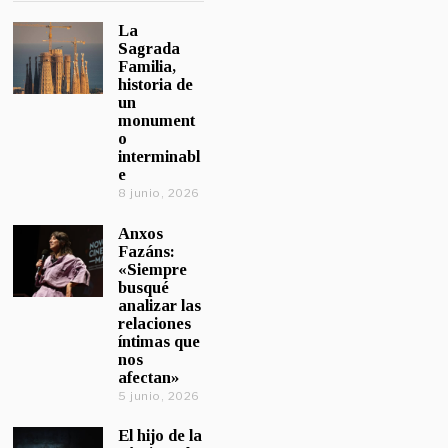
La
Sagrada
Familia,
historia de
un
monument
o
interminabl
e
8 junio, 2026
Anxos
Fazáns:
«Siempre
busqué
analizar las
relaciones
íntimas que
nos
afectan»
5 junio, 2026
El hijo de la