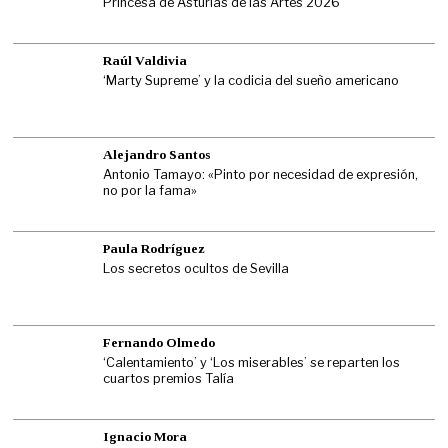
Princesa de Asturias de las Artes 2026
Raúl Valdivia
‘Marty Supreme’ y la codicia del sueño americano
Alejandro Santos
Antonio Tamayo: «Pinto por necesidad de expresión,
no por la fama»
Paula Rodríguez
Los secretos ocultos de Sevilla
Fernando Olmedo
‘Calentamiento’ y ‘Los miserables’ se reparten los
cuartos premios Talía
Ignacio Mora