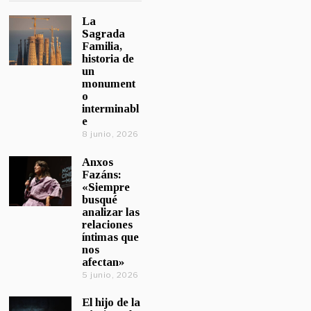
La
Sagrada
Familia,
historia de
un
monument
o
interminabl
e
8 junio, 2026
Anxos
Fazáns:
«Siempre
busqué
analizar las
relaciones
íntimas que
nos
afectan»
5 junio, 2026
El hijo de la