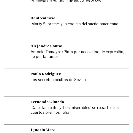
Princesa de Asturias de las Artes 2026
Raúl Valdivia
‘Marty Supreme’ y la codicia del sueño americano
Alejandro Santos
Antonio Tamayo: «Pinto por necesidad de expresión,
no por la fama»
Paula Rodríguez
Los secretos ocultos de Sevilla
Fernando Olmedo
‘Calentamiento’ y ‘Los miserables’ se reparten los
cuartos premios Talía
Ignacio Mora