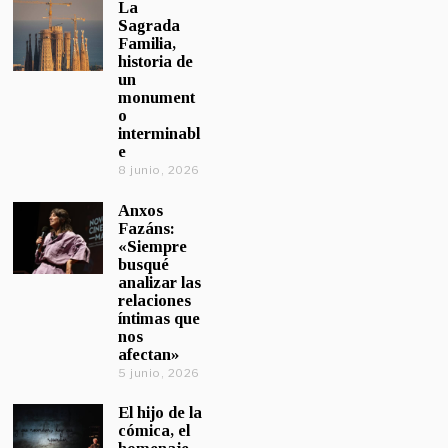
La
Sagrada
Familia,
historia de
un
monument
o
interminabl
e
8 junio, 2026
Anxos
Fazáns:
«Siempre
busqué
analizar las
relaciones
íntimas que
nos
afectan»
5 junio, 2026
El hijo de la
cómica, el