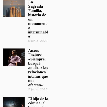
La
Sagrada
Familia,
historia de
un
monument
o
interminabl
e
8 junio, 2026
Anxos
Fazáns:
«Siempre
busqué
analizar las
relaciones
íntimas que
nos
afectan»
5 junio, 2026
El hijo de la
cómica, el