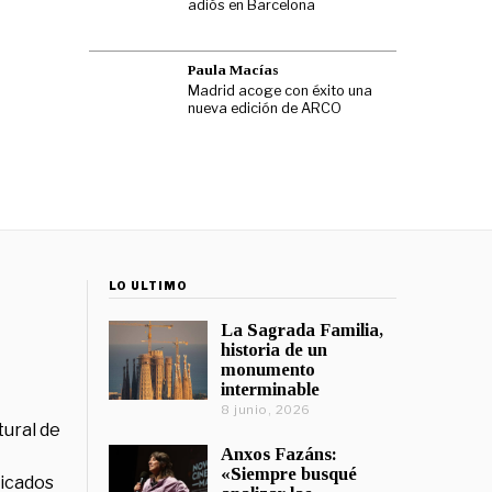
adiós en Barcelona
Paula Macías
Madrid acoge con éxito una
nueva edición de ARCO
LO ÚLTIMO
La Sagrada Familia,
historia de un
monumento
interminable
8 junio, 2026
tural de
Anxos Fazáns:
«Siempre busqué
licados