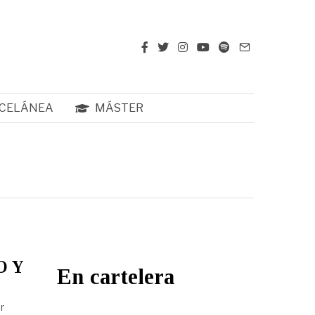
CELÁNEA
MÁSTER
O Y
En cartelera
r