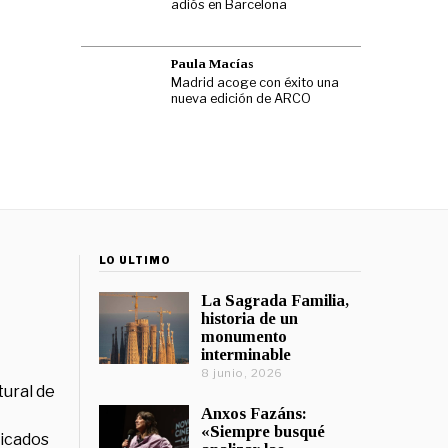
adiós en Barcelona
Paula Macías
Madrid acoge con éxito una
nueva edición de ARCO
LO ÚLTIMO
La Sagrada Familia,
historia de un
monumento
interminable
8 junio, 2026
tural de
Anxos Fazáns:
«Siempre busqué
licados