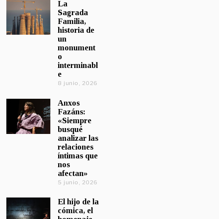
La
Sagrada
Familia,
historia de
un
monument
o
interminabl
e
8 junio, 2026
Anxos
Fazáns:
«Siempre
busqué
analizar las
relaciones
íntimas que
nos
afectan»
5 junio, 2026
El hijo de la
cómica, el