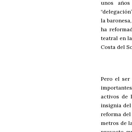
unos años
“delegación
la baronesa,
ha reforma
teatral en l
Costa del So
Pero el ser
importantes 
activos de 
insignia de
reforma de
metros de la
proyecto qu