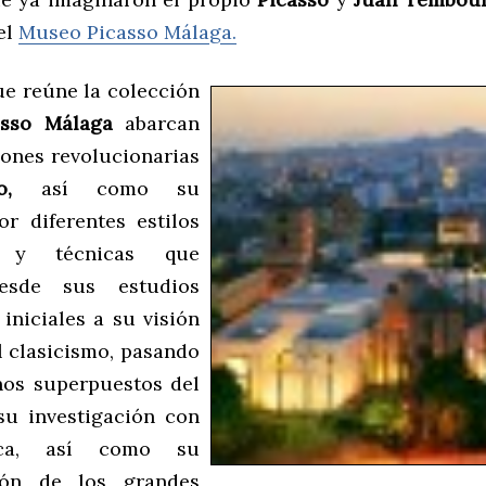
el
Museo Picasso Málaga.
ue reúne la colección
sso Málaga
abarcan
iones revolucionarias
o,
así como su
or diferentes estilos
s y técnicas que
esde sus estudios
iniciales a su visión
l clasicismo, pasando
nos superpuestos del
su investigación con
ica, así como su
ción de los grandes