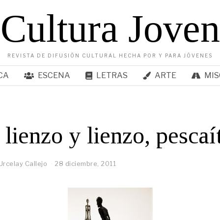
Cultura Joven
REVISTA DE DIFUSIÓN CULTURAL HECHA POR Y PARA JÓVENES
CA
ESCENA
LETRAS
ARTE
MIS
 lienzo y lienzo, pescaí
Urcelay Callejo
28 diciembre, 2011