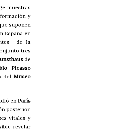
oge muestras
 formación y
 que suponen
en España en
entes de la
onjunto tres
unsthaus
de
blo Picasso
ón del
Museo
cidió en
París
ón posterior.
ses vitales y
sible revelar