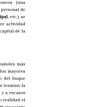
useos (una
 personal de
ipal
, etc.), se
r actividad
capital de la
spañoles más
e los mayores
io del buque
e terminó la
d y a escasos
o realidad el
ry
cincuenta