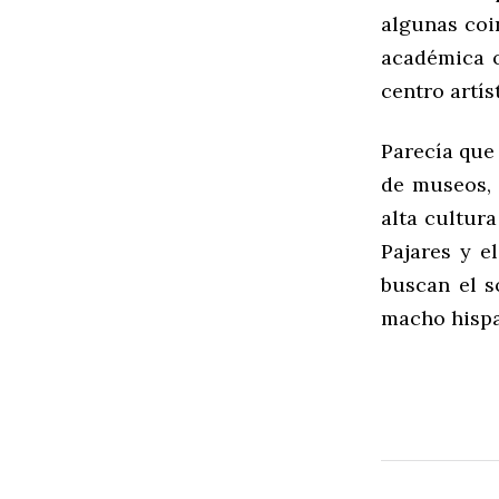
algunas coi
académica o
centro artís
Parecía que 
de museos, 
alta cultura
Pajares y e
buscan el s
macho hisp