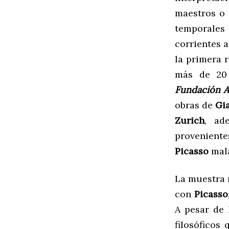
maestros o 
temporales 
corrientes 
la primera 
más de 20 
Fundación A
obras de
Gi
Zurich
, ad
proveniente
Picasso
mala
La muestra r
con
Picasso
A pesar de l
filosóficos 