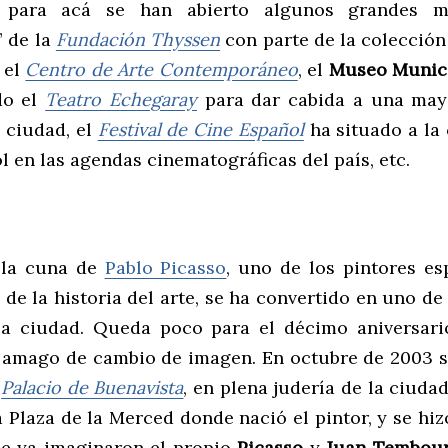
 para acá se han abierto algunos grandes m
” de la
Fundación Thyssen
con parte de la colección
 el
Centro de Arte Contemporáneo
, el
Museo Munic
do el
Teatro Echegaray
para dar cabida a una mayo
a ciudad, el
Festival de Cine Español
ha situado a la 
l en las agendas cinematográficas del país, etc.
 la cuna de
Pablo Picasso
, uno de los pintores e
de la historia del arte, se ha convertido en uno d
la ciudad. Queda poco para el décimo aniversar
l amago de cambio de imagen. En octubre de 2003 s
l
Palacio de Buenavista
, en plena judería de la ciuda
 Plaza de la Merced donde nació el pintor, y se hiz
e ya imaginaron el propio
Picasso
y
Juan Tembou