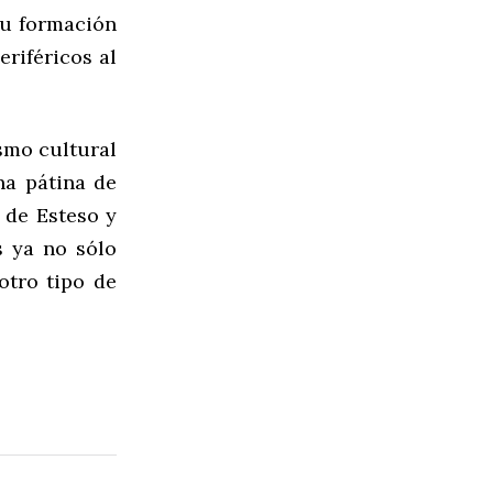
su formación
riféricos al
ismo cultural
na pátina de
n de Esteso y
s ya no sólo
otro tipo de