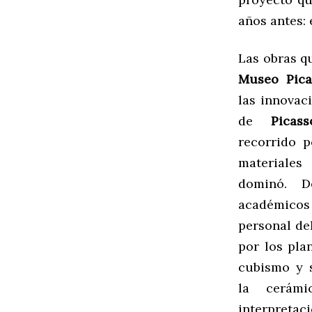
años antes: 
Las obras q
Museo Pica
las innovac
de
Picass
recorrido p
materiale
dominó. D
académicos 
personal de
por los pla
cubismo y 
la cerám
interpreta