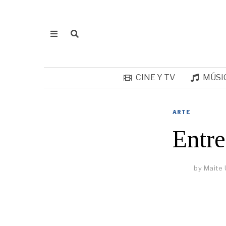
CINE Y TV
MÚSI
ARTE
Entre
by
Maite 