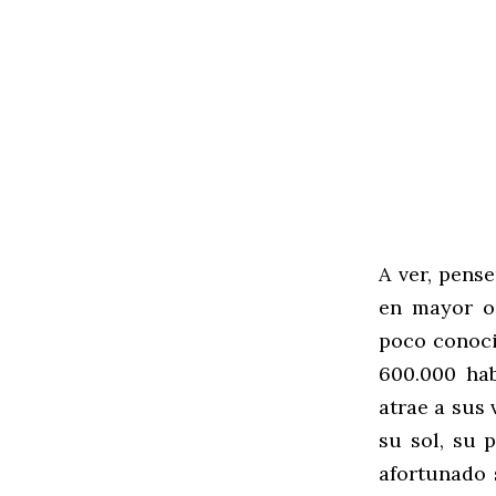
A ver, pens
en mayor o 
poco conoci
600.000 hab
atrae a sus 
su sol, su 
afortunado 