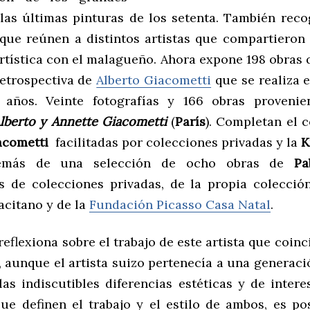
las últimas pinturas de los setenta. También rec
que reúnen a distintos artistas que compartieron
artística con el malagueño. Ahora expone 198 obras
retrospectiva de
Alberto Giacometti
que se realiza 
años. Veinte fotografías y 166 obras proveni
lberto y Annette Giacometti
(
París
). Completan el c
acometti
facilitadas por colecciones privadas y la
K
emás de una selección de ocho obras de
Pa
s de colecciones privadas, de la propia colecci
citano y de la
Fundación Picasso Casa Natal
.
eflexiona sobre el trabajo de este artista que coin
, aunque el artista suizo pertenecía a una generaci
as indiscutibles diferencias estéticas y de intere
que definen el trabajo y el estilo de ambos, es po