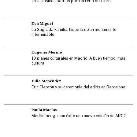
Tres clásicos patrios para la Feria del Libro
Eva Miguel
La Sagrada Familia, historia de un monumento
interminable
Eugenia Merino
10 planes culturales en Madrid: A buen tiempo, más
cultura
Julia Menéndez
Eric Clapton y su ceremonia del adiós en Barcelona
Paula Macías
Madrid acoge con éxito una nueva edición de ARCO