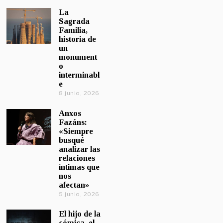
La
Sagrada
Familia,
historia de
un
monument
o
interminabl
e
8 junio, 2026
Anxos
Fazáns:
«Siempre
busqué
analizar las
relaciones
íntimas que
nos
afectan»
5 junio, 2026
El hijo de la
cómica, el