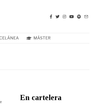
CELÁNEA
MÁSTER
En cartelera
de
o