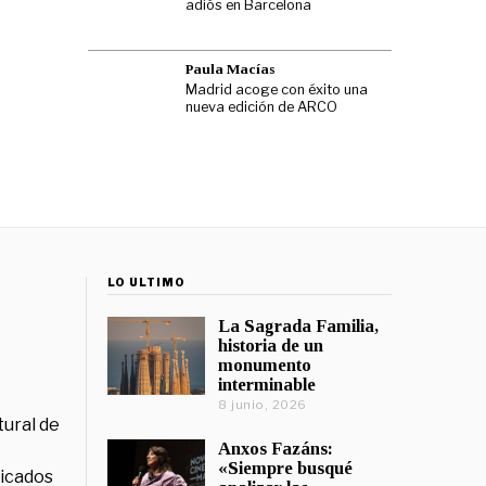
adiós en Barcelona
Paula Macías
Madrid acoge con éxito una
nueva edición de ARCO
LO ÚLTIMO
La Sagrada Familia,
historia de un
monumento
interminable
8 junio, 2026
tural de
Anxos Fazáns:
«Siempre busqué
licados